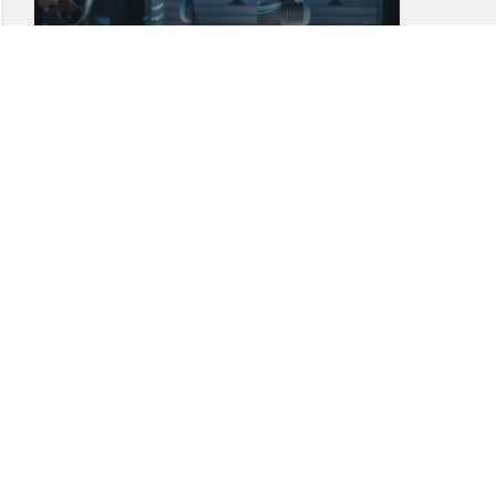
AR-GE harcamaları 253,5 milyar lirayı
aştı
2
Osmaniye OSB’de patlama sonrası
yangın: 2 işçi öldü
3
TCK 302: Cumhuriyet’in Kırmızı
Çizgisi mi, Yeni Bir Hukuki Dönemin
Eşiği mi?