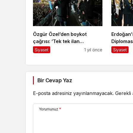
Özgür Özel’den boykot
Erdoğan’
çağrısı: ‘Tek tek ilan
Diplomas
edeceğim’
Dünyasın
Siyaset
1 yıl önce
Siyaset
Kuruyor
Bir Cevap Yaz
E-posta adresiniz yayınlanmayacak.
Gerekli
Yorumunuz
*