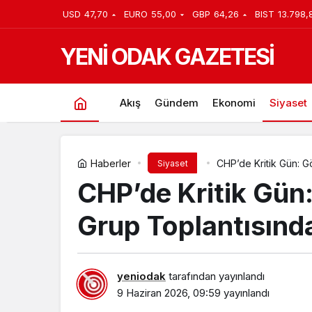
USD
47,70
EURO
55,00
GBP
64,26
BIST
13.798,
YENİ ODAK GAZETESİ
Akış
Gündem
Ekonomi
Siyaset
Haberler
CHP’de Kritik Gün: 
Siyaset
CHP’de Kritik Gün
Grup Toplantısınd
yeniodak
tarafından yayınlandı
9 Haziran 2026, 09:59
yayınlandı