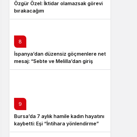
Özgür Özel: İktidar olamazsak görevi
bırakacağım
8
İspanya’dan düzensiz göçmenlere net
mesaj: “Sebte ve Melilla’dan giriş
Avrupa’da serbest dolaşım hakkı
sağlamaz”
9
Bursa’da 7 aylık hamile kadın hayatını
kaybetti: Eşi “İntihara yönlendirme”
suçlamasıyla gözaltında