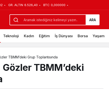
82
GR. ALTIN
6.526,40
BTC
0,000000
ARA
Teknoloji
Kadın
Eğitim
İş Dünyası
Borsa
Yaşam
Gözler TBMM’deki Grup Toplantısında
: Gözler TBMM’deki
a