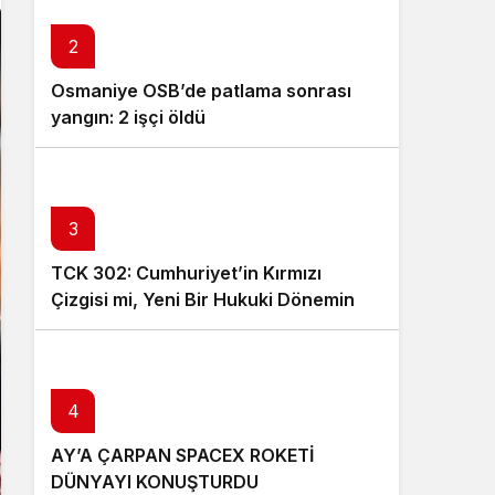
2
Osmaniye OSB’de patlama sonrası
yangın: 2 işçi öldü
3
TCK 302: Cumhuriyet’in Kırmızı
Çizgisi mi, Yeni Bir Hukuki Dönemin
Eşiği mi?
4
AY’A ÇARPAN SPACEX ROKETİ
DÜNYAYI KONUŞTURDU