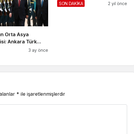
SON DAKİKA
2 yıl önce
ın Orta Asya
isi: Ankara Türk
da Yeni Bir Hat
3 ay önce
 alanlar
*
ile işaretlenmişlerdir