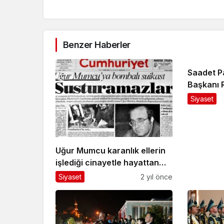
Benzer Haberler
Saadet P
Başkanı 
kaybetti
Siyaset
Uğur Mumcu karanlık ellerin
işlediği cinayetle hayattan
koparılmasının yıldönümünde
Siyaset
2 yıl önce
anıldı…