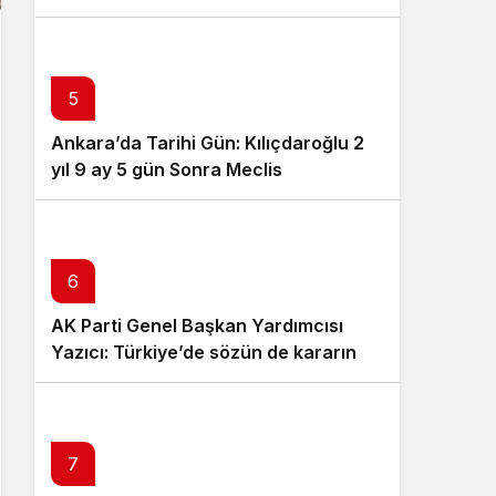
5
Ankara’da Tarihi Gün: Kılıçdaroğlu 2
yıl 9 ay 5 gün Sonra Meclis
Kürsüsünde, CHP Salonu İnledi!
6
AK Parti Genel Başkan Yardımcısı
Yazıcı: Türkiye’de sözün de kararın da
sahibi millettir
7