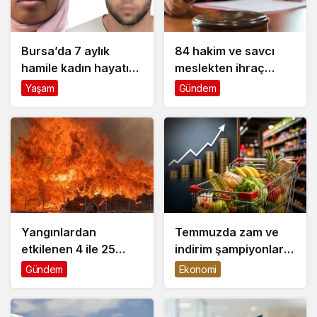
Bursa’da 7 aylık
84 hakim ve savcı
hamile kadın hayatını
meslekten ihraç
kaybetti: Eşi “İntihara
edildi
Yaşam
Gündem
yönlendirme”
suçlamasıyla
gözaltında
Yangınlardan
Temmuzda zam ve
etkilenen 4 ile 25
indirim şampiyonları
milyon liralık destek
belli oldu
Gündem
Ekonomi