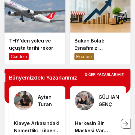
THY’den yolcu ve
Bakan Bolat:
uçuşta tarihi rekor
Esnafımızı
güçlendirecek yeni
Gündem
Ekonomi
finansman
desteklerini hayata
DIĞER YAZARLARIMIZ
geçiriyoruz
Bünyemizdeki Yazarlarımız
Ayten
GÜLHAN
Turan
GENÇ
Klavye Arkasındaki
Herkesin Bir
Namertlik: Tülbenti
Maskesi Var…