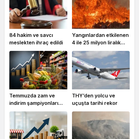
84 hakim ve savcı
Yangınlardan etkilenen
meslekten ihraç edildi
4 ile 25 milyon liralık
destek
Temmuzda zam ve
THY’den yolcu ve
indirim şampiyonları
uçuşta tarihi rekor
belli oldu