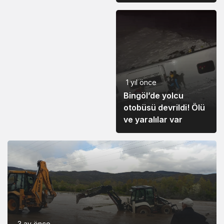
Aratmayan Gecede
Dayanışma Rüzgarı
1 yıl önce
Bingöl’de yolcu
otobüsü devrildi! Ölü
ve yaralılar var
3 ay önce