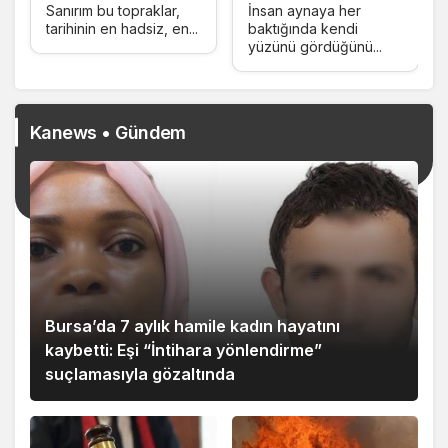
Kirleten Zihniyetler
Sanırım bu topraklar,
İnsan aynaya her
tarihinin en hadsiz, en...
baktığında kendi
yüzünü gördüğünü...
Kanews • Gündem
Bursa’da 7 aylık hamile kadın hayatını
kaybetti: Eşi “İntihara yönlendirme”
suçlamasıyla gözaltında