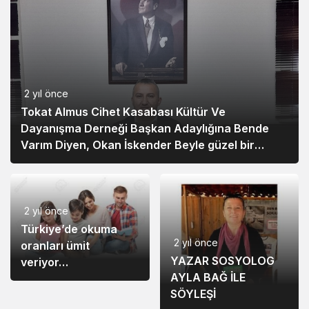
2 yıl önce
Tokat Almus Cihet Kasabası Kültür Ve
Dayanışma Derneği Başkan Adaylığına Bende
Varım Diyen, Okan İskender Beyle güzel bir
söyleşi…
2 yıl önce
Türkiye’de okuma
2 yıl önce
oranları ümit
11 ay önce
YAZAR SOSYOLOG
veriyor…
İyiliklerde Yarışalım
AYLA BAĞ İLE
Derneği’nden Binbir
SÖYLEŞİ
Gece Masallarını