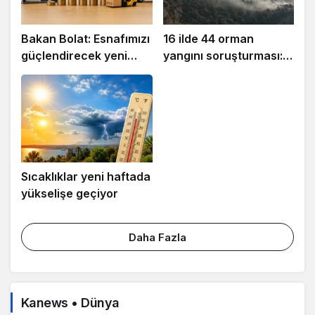
Bakan Bolat: Esnafımızı
16 ilde 44 orman
güçlendirecek yeni
yangını soruşturması:
finansman desteklerini
29 şüpheli hakkında
hayata geçiriyoruz
işlem
Sıcaklıklar yeni haftada
yükselişe geçiyor
Daha Fazla
Kanews • Dünya