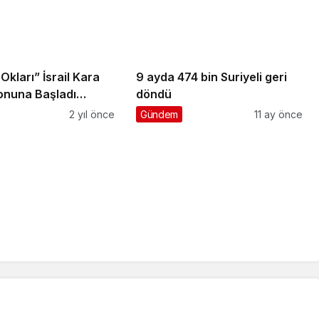
Okları” İsrail Kara
9 ayda 474 bin Suriyeli geri
onuna Başladı…
döndü
2 yıl önce
Gündem
11 ay önce