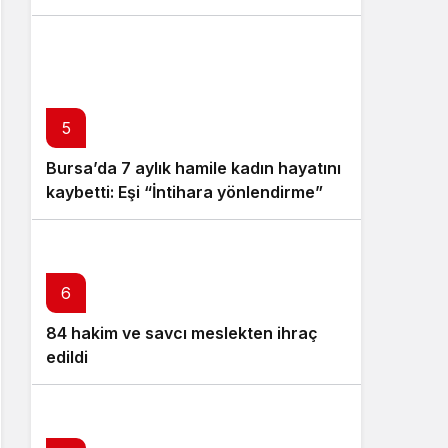
Avrupa’da serbest dolaşım hakkı
sağlamaz”
5
Bursa’da 7 aylık hamile kadın hayatını
kaybetti: Eşi “İntihara yönlendirme”
suçlamasıyla gözaltında
6
84 hakim ve savcı meslekten ihraç
edildi