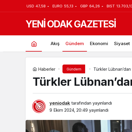
USD
47,58
EURO
55,13
GBP
64,26
BIST
13.703,1
YENİ ODAK GAZETESİ
Akış
Gündem
Ekonomi
Siyaset
Haberler
Türkler Lübnan’dan t
Gündem
Türkler Lübnan’dan
yeniodak
tarafından yayınlandı
9 Ekim 2024, 20:49
yayınlandı