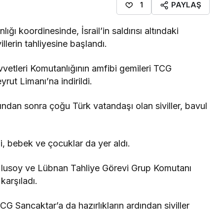
PAYLAŞ
1
ığı koordinesinde, İsrail’in saldırısı altındaki
lerin tahliyesine başlandı.
vetleri Komutanlığının amfibi gemileri TCG
rut Limanı’na indirildi.
ından sonra çoğu Türk vatandaşı olan siviller, bavul
li, bebek ve çocuklar da yer aldı.
ş Ulusoy ve Lübnan Tahliye Görevi Grup Komutanı
karşıladı.
G Sancaktar’a da hazırlıkların ardından siviller