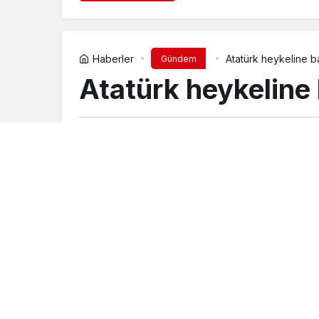
Haberler
Atatürk heykeline ba
Gündem
Atatürk heykeline 
yeniodak
tarafından yayınlandı
8 Ekim 2024, 14:58
yayınlandı
Balıkesir’in Ayvalık ilçesinde Atatürk hey
ile etkisiz hale getirildi.
Olaya dair açıklama yapan Balıkesir Valil