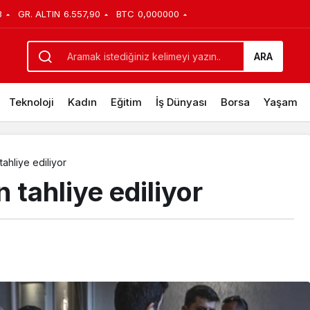
3
GR. ALTIN
6.557,90
BTC
0,000000
ARA
Teknoloji
Kadın
Eğitim
İş Dünyası
Borsa
Yaşam
ahliye ediliyor
 tahliye ediliyor