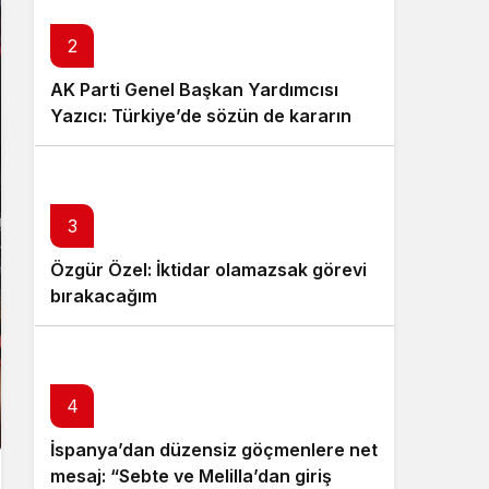
2
AK Parti Genel Başkan Yardımcısı
Yazıcı: Türkiye’de sözün de kararın da
sahibi millettir
3
Özgür Özel: İktidar olamazsak görevi
bırakacağım
4
İspanya’dan düzensiz göçmenlere net
mesaj: “Sebte ve Melilla’dan giriş