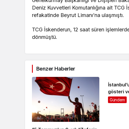
Genelkurmay Başkanlığı ve Dışişleri Ba
Deniz Kuvvetleri Komutanlığına ait TCG 
refakatinde Beyrut Limanı’na ulaşmıştı.
TCG İskenderun, 12 saat süren işlemlerde
dönmüştü.
Benzer Haberler
İstanbul’
gösteri v
Gündem