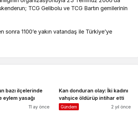
kanlığının organizasyonuyla 23 Temmuz 2006’da
İskenderun; TCG Gelibolu ve TCG Bartın gemilerinin
n sonra 1100’e yakın vatandaş ile Türkiye’ye
un bazı ilçelerinde
Kan donduran olay: İki kadını
e eylem yasağı
vahşice öldürüp intihar etti
11 ay önce
Gündem
2 yıl önce