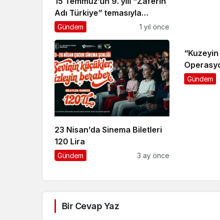
15 Temmuz’un 9. yılı “Zaferin
Adı Türkiye” temasıyla
anılacak
Gündem
1 yıl önce
“Kuzeyin 
Operasy
Gündem
23 Nisan’da Sinema Biletleri
120 Lira
Gündem
3 ay önce
Bir Cevap Yaz