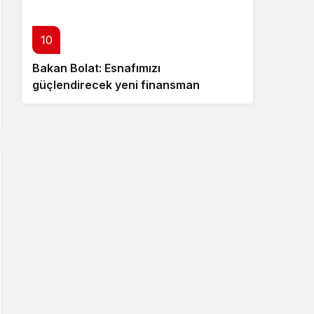
10
Bakan Bolat: Esnafımızı
güçlendirecek yeni finansman
desteklerini hayata geçiriyoruz