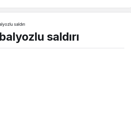
lyozlu saldırı
balyozlu saldırı
PAYLAŞ
BEĞEN
keline saldıran bir şahıs, vatandaşların müdahalesi
iği, şahsın uzun süre psikolojik tedavi gördüğünü