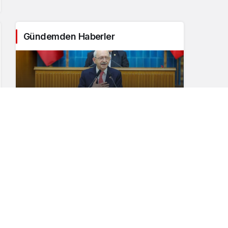
Gündemden Haberler
Ankara’da Tarihi Gün: Kılıçdaroğlu 2
yıl 9 ay 5 gün Sonra Meclis
Kürsüsünde, CHP Salonu İnledi!
2
AK Parti Genel Başkan Yardımcısı
Yazıcı: Türkiye’de sözün de kararın da
sahibi millettir