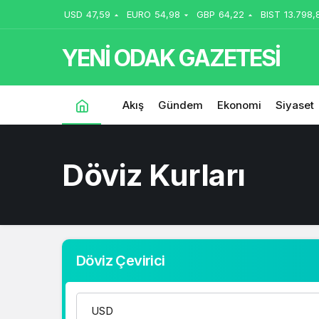
USD
47,59
EURO
54,98
GBP
64,22
BIST
13.798,
YENİ ODAK GAZETESİ
Akış
Gündem
Ekonomi
Siyaset
Döviz Kurları
Döviz Çevirici