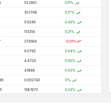
8
53.2851
0.11%
6
30.1768
0.17%
0.5246
0.43%
11.5314
0.21%
7
27.6194
-0.01%
6.5792
0.04%
4.4724
0.05%
4.1866
0.03%
36
0.002743
0%
95
138.1972
0.24%
2.476
0.3%
1
112.2825
0.19%