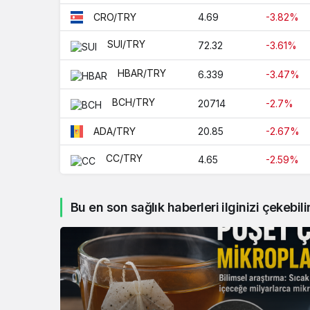
12.5405
PEN/TRY
4.69
-3.82%
CRO/TRY
0.7168
PHP/TRY
SUI/TRY
72.32
-3.61%
0.149
PKR/TRY
HBAR/TRY
6.339
-3.47%
11.1997
QAR/TRY
BCH/TRY
20714
-2.7%
0.42
RSD/TRY
20.85
-2.67%
ADA/TRY
32.539
SGD/TRY
CC/TRY
4.65
-2.59%
0.0038
SYP/TRY
1.3058
THB/TRY
Bu en son sağlık haberleri ilginizi çekebili
1.36
TWD/TRY
1.0075
UAH/TRY
1.0626
UYU/TRY
15.675
GEL/TRY