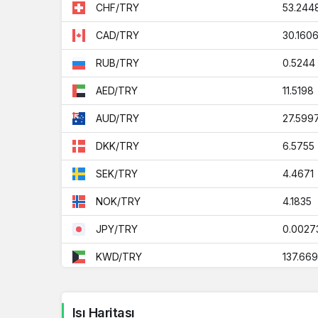
53.244
CHF/TRY
30.160
CAD/TRY
0.5244
RUB/TRY
11.5198
AED/TRY
27.599
AUD/TRY
6.5755
DKK/TRY
4.4671
SEK/TRY
4.1835
NOK/TRY
0.0027
JPY/TRY
137.66
KWD/TRY
2.4739
ZAR/TRY
Isı Haritası
112.254
BHD/TRY