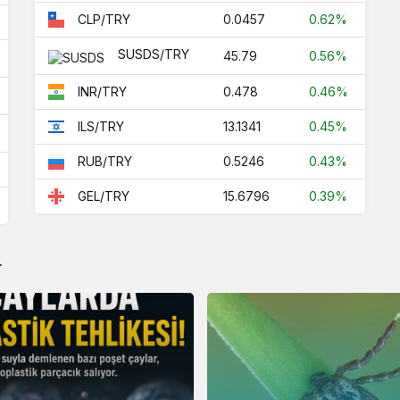
12.5437
0.05%
0.0457
0.62%
CLP/TRY
0.717
0.3%
SUSDS/TRY
45.79
0.56%
0.1503
0.2%
0.478
0.46%
INR/TRY
12.0278
0.02%
13.1341
0.45%
ILS/TRY
0.4206
0.07%
0.5246
0.43%
RUB/TRY
6
32.5479
0.02%
15.6796
0.39%
GEL/TRY
0.0038
0.22%
1.3062
0.31%
r
1.3604
-0.86%
1.0078
0.2%
1.0629
0.02%
7
15.6796
0.39%