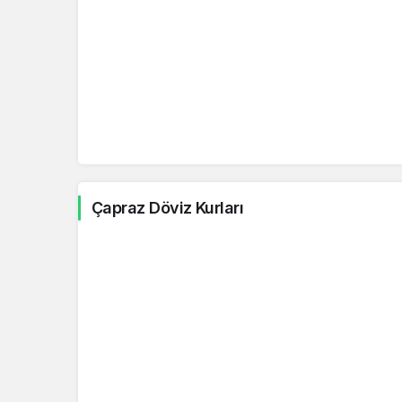
11.6212
PLN/TRY
9.6525
RON/TRY
5.9549
CNY/TRY
0.03
ARS/TRY
0.5091
ALL/TRY
24.896
AZN/TRY
Çapraz Döviz Kurları
25.1586
BAM/TRY
0.0457
CLP/TRY
0.0113
COP/TRY
0.0845
CRC/TRY
0.325
DZD/TRY
0.8984
EGP/TRY