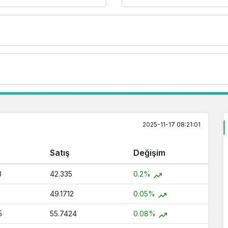
2025-11-17 08:21:01
Satış
Değişim
3
42.335
0.2%
49.1712
0.05%
5
55.7424
0.08%