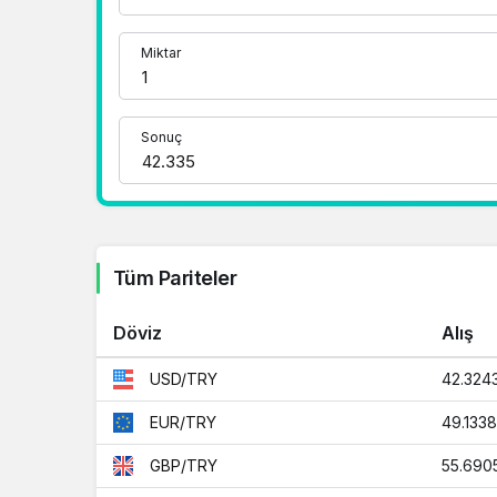
Miktar
Sonuç
Tüm Pariteler
Döviz
Alış
42.324
USD/TRY
49.1338
EUR/TRY
55.690
GBP/TRY