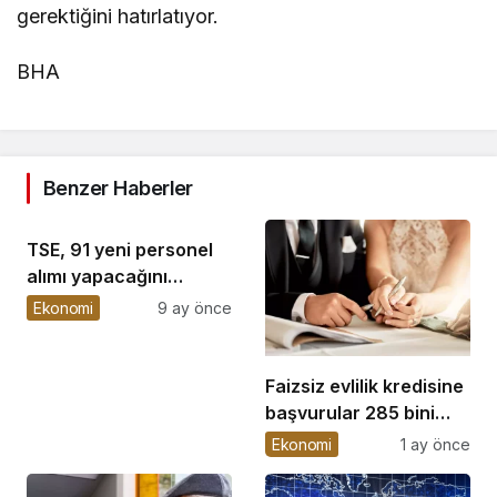
gerektiğini hatırlatıyor.
BHA
Benzer Haberler
TSE, 91 yeni personel
alımı yapacağını
duyurdu
Ekonomi
9 ay önce
Faizsiz evlilik kredisine
başvurular 285 bini
geçti
Ekonomi
1 ay önce