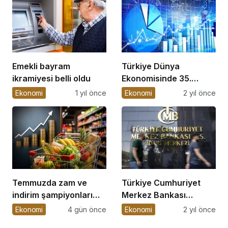
Emekli bayram
Türkiye Dünya
ikramiyesi belli oldu
Ekonomisinde 35.
Sırada
Ekonomi
1 yıl önce
Ekonomi
2 yıl önce
Temmuzda zam ve
Türkiye Cumhuriyet
indirim şampiyonları
Merkez Bankası
belli oldu
(TCMB), 2025 yılı Para
Ekonomi
4 gün önce
Ekonomi
2 yıl önce
Politikası Kurulu (PPK)