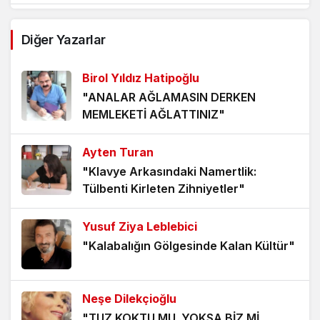
Ataerkil Toplumda Kadın Yazar Olmak
Diğer Yazarlar
5 ay önce
Birol Yıldız Hatipoğlu
Geçmek de Bir Seçenektir: Linç
"ANALAR AĞLAMASIN DERKEN
Kültürü ve Susmanın Asaleti…
MEMLEKETİ AĞLATTINIZ"
5 ay önce
Ayten Turan
Kısa Videoların Dünyasında Yazar
"Klavye Arkasındaki Namertlik:
Olmak
Tülbenti Kirleten Zihniyetler"
6 ay önce
Yusuf Ziya Leblebici
“Ya odanda öldürdüğün örümcek,
"Kalabalığın Gölgesinde Kalan Kültür"
bütün hayatı boyunca senin onun oda
arkadaşı olduğunu sanıyorsa?”
6 ay önce
Neşe Dilekçioğlu
"TUZ KOKTU MU, YOKSA BİZ Mİ