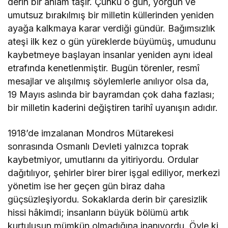
derin bir anlam taşır. Çünkü o gün, yorgun ve
umutsuz bırakılmış bir milletin küllerinden yeniden
ayağa kalkmaya karar verdiği gündür. Bağımsızlık
ateşi ilk kez o gün yüreklerde büyümüş, umudunu
kaybetmeye başlayan insanlar yeniden aynı ideal
etrafında kenetlenmiştir. Bugün törenler, resmî
mesajlar ve alışılmış söylemlerle anılıyor olsa da,
19 Mayıs aslında bir bayramdan çok daha fazlası;
bir milletin kaderini değiştiren tarihî uyanışın adıdır.
1918’de imzalanan
Mondros Mütarekesi
sonrasında Osmanlı Devleti yalnızca toprak
kaybetmiyor, umutlarını da yitiriyordu. Ordular
dağıtılıyor, şehirler birer birer işgal ediliyor, merkezi
yönetim ise her geçen gün biraz daha
güçsüzleşiyordu. Sokaklarda derin bir çaresizlik
hissi hâkimdi; insanların büyük bölümü artık
kurtuluşun mümkün olmadığına inanıyordu. Öyle ki