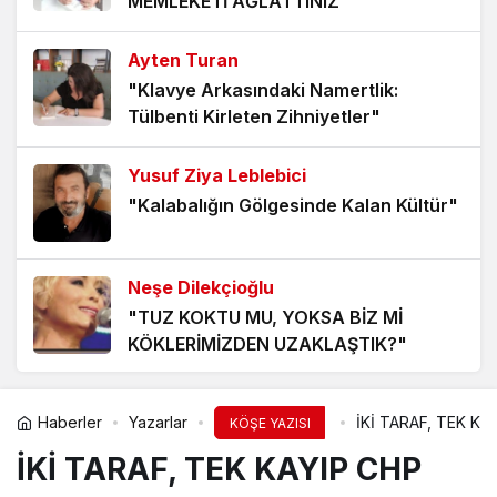
MEMLEKETİ AĞLATTINIZ"
1 yıl önce
Ayten Turan
KATLİAMIN TAKIM ELBİSESİ
"Klavye Arkasındaki Namertlik:
1 yıl önce
Tülbenti Kirleten Zihniyetler"
Yusuf Ziya Leblebici
DİZİ DİZİ DİZİLER, HEP ÖZÜMÜZÜ YEDİLER
"Kalabalığın Gölgesinde Kalan Kültür"
1 yıl önce
BİŞİ OLMAZ ABİ
Neşe Dilekçioğlu
2 yıl önce
"TUZ KOKTU MU, YOKSA BİZ Mİ
KÖKLERİMİZDEN UZAKLAŞTIK?"
YOL
2 yıl önce
Yusuf Ziya Leblebici
Haberler
Yazarlar
İKİ TARAF, TEK KA
KÖŞE YAZISI
"İnsan, İnsanla Eskir"
İKİ TARAF, TEK KAYIP CHP