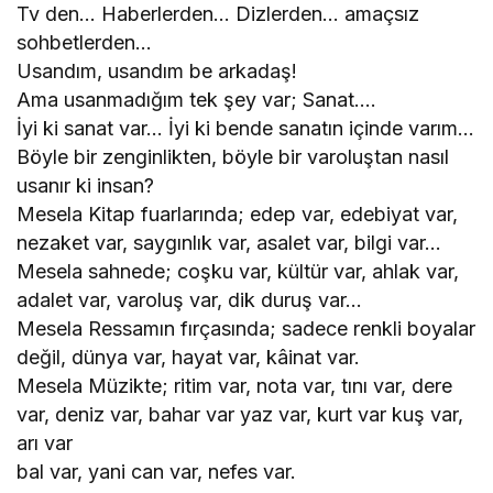
Tv den… Haberlerden… Dizlerden… amaçsız
sohbetlerden…
Usandım, usandım be arkadaş!
Ama usanmadığım tek şey var; Sanat.…
İyi ki sanat var… İyi ki bende sanatın içinde varım…
Böyle bir zenginlikten, böyle bir varoluştan nasıl
usanır ki insan?
Mesela Kitap fuarlarında; edep var, edebiyat var,
nezaket var, saygınlık var, asalet var, bilgi var…
Mesela sahnede; coşku var, kültür var, ahlak var,
adalet var, varoluş var, dik duruş var…
Mesela Ressamın fırçasında; sadece renkli boyalar
değil, dünya var, hayat var, kâinat var.
Mesela Müzikte; ritim var, nota var, tını var, dere
var, deniz var, bahar var yaz var, kurt var kuş var,
arı var
bal var, yani can var, nefes var.