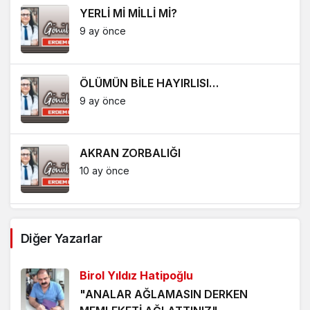
YERLİ Mİ MİLLİ Mİ?
9 ay önce
ÖLÜMÜN BİLE HAYIRLISI…
9 ay önce
AKRAN ZORBALIĞI
10 ay önce
AH BE YEŞİLÇAM
Diğer Yazarlar
1 yıl önce
Birol Yıldız Hatipoğlu
UMUT ZATEN NEFESTİR…
"ANALAR AĞLAMASIN DERKEN