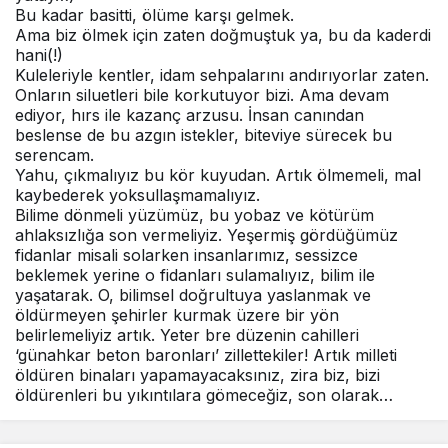
Bu kadar basitti, ölüme karşı gelmek.
Ama biz ölmek için zaten doğmuştuk ya, bu da kaderdi
hani(!)
Kuleleriyle kentler, idam sehpalarını andırıyorlar zaten.
Onların siluetleri bile korkutuyor bizi. Ama devam
ediyor, hırs ile kazanç arzusu. İnsan canından
beslense de bu azgın istekler, biteviye sürecek bu
serencam.
Yahu, çıkmalıyız bu kör kuyudan. Artık ölmemeli, mal
kaybederek yoksullaşmamalıyız.
Bilime dönmeli yüzümüz, bu yobaz ve kötürüm
ahlaksızlığa son vermeliyiz. Yeşermiş gördüğümüz
fidanlar misali solarken insanlarımız, sessizce
beklemek yerine o fidanları sulamalıyız, bilim ile
yaşatarak. O, bilimsel doğrultuya yaslanmak ve
öldürmeyen şehirler kurmak üzere bir yön
belirlemeliyiz artık. Yeter bre düzenin cahilleri
‘günahkar beton baronları’ zillettekiler! Artık milleti
öldüren binaları yapamayacaksınız, zira biz, bizi
öldürenleri bu yıkıntılara gömeceğiz, son olarak…