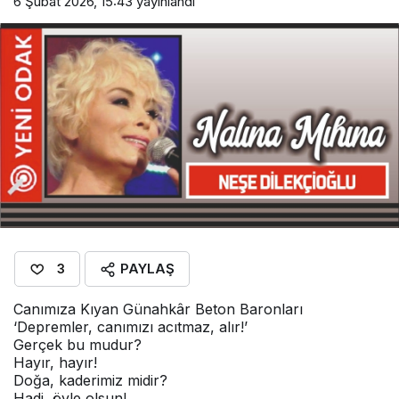
6 Şubat 2026, 15:43
yayınlandı
PAYLAŞ
3
Canımıza Kıyan Günahkâr Beton Baronları
‘Depremler, canımızı acıtmaz, alır!’
Gerçek bu mudur?
Hayır, hayır!
Doğa, kaderimiz midir?
Hadi, öyle olsun!