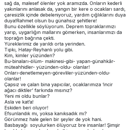
sağ da, malesef ölenler yok aramızda. Onların kederli
yakınlarını anlasak da, yangın bir kere o ocakları sardı,
çaresizlik içinde debeleniyoruz, yardım çığlıklarını duya
duya!Rahmet olsun bu günahsız şehitlere!
Bunu özellikle söylüyorum. Deprem topraklarımızı
yarıp, uygarlığın mallarını gömerken, insanlarımızı da
toprağın bağrına çekti.
Yüreklerimiz de yarıldı orta yerinden.
Tıpkı, Hatay-Reyhanlı yolu gibi.
Kim, kimler yüzünden?
Bu-binaları-ölüm- makinesi-gibi- yapan-günahkâr-
müteahhidler- yüzünden-oldu- olanlar!
Onları-denetlemeyen-
görevliler-yüzünden-oldu-
olanlar!
Çapsız ve çalan bina yapıcılar, ocaklarımıza ‘incir
ağacı diktiler’ farkında mısınız?
Yeni mi oldu bunlar?
Asla ve kat’a!
Eskiden beri oluyor!
Efsunlandık mı, yoksa kanıksadık mı?
Görünmez hale gelen bir şeyler de yok hani.
Basbayağı soyulurken ölüyoruz bre insanlar! Şimşir