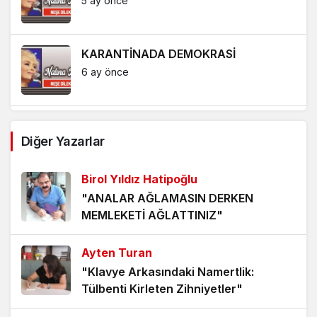
5 ay önce
KARANTİNADA DEMOKRASİ
6 ay önce
SİYASET Mİ SANAT MI?
Diğer Yazarlar
6 ay önce
Birol Yıldız Hatipoğlu
Yıllar önce kaleme almışım. Konu :
"ANALAR AĞLAMASIN DERKEN
Kamer Genç
MEMLEKETİ AĞLATTINIZ"
7 ay önce
Ayten Turan
Emeklinin *öt Maaşı
"Klavye Arkasındaki Namertlik:
7 ay önce
Tülbenti Kirleten Zihniyetler"