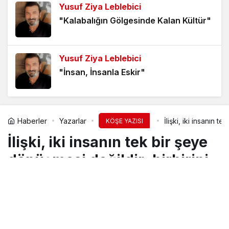
Yusuf Ziya Leblebici
Ankara Yok Sayılırken Cumhuriyet
"Kalabalığın Gölgesinde Kalan Kültür"
Hatırlanmaz(!)
7 ay önce
Yusuf Ziya Leblebici
Magazin Siyaseti(!)
"İnsan, İnsanla Eskir"
8 ay önce
Türkan Kebeci
DÜZEN (!)
Haberler
Yazarlar
İlişki, iki insanın
KÖŞE YAZISI
"Minimalizm Nedir?"
8 ay önce
İlişki, iki insanın tek bir şeye
dönüşmesi değildir; birbirini
Ayten Turan
tanıyarak, güvenerek,
"KALEMİM ELEŞTİRİR, HAKARET
ETMEZ"
öğrenerek yan yana
durabilmeyi başarabilmektir.
Canfiye Yaşa
"Değişmeyen tek şey değişimdir"