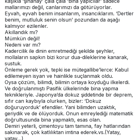
kaşıkla ‘şinanay’ çala çala ‘bina yapıcılar’ sadece
mallarımızı değil, canlarımızı da götürüyorlar.
Eyvah, eyvah benim insanlarım, insancıklarım. ‘Dertler
benim, mutluluk senin olsun’ pozundan da aşağı
kalmıyor ezilenler.
Akıllandık mı?
Mümkün değil!
Nedeni var mı?
Kadercilik ile dinin emretmediği şekilde şeyhler,
mollaların sapkın bizi korur dua-dileklerine kanarak,
sustuk.
Önleme gerek yok, tepki ise mütegallibe’lerce: Kabul
edilemeyen isyan ve hainlikle suçlanmak oldu.
Oysa çözüm, bilimdi, bilimin ortaya koyduğu ilkelerdi.
Ve doğrulanmıştı Pasifik ülkelerinde bina yapma
teknikleriyle. Japonya’da dokuz şiddetinde bir deprem,
sıfır can kaybıyla olurken, bizler: ‘Dokuz
doğuruyorduk’ efendiler. Yani bilimden uzaktık,
geriydik ve de ölüyorduk. Onun emreylediği matematik
doğrultusunda bina yapmaktı, esas olan.
Demiri yeterli, çimentoyu tam tamına, fay hatlarından
sakınarak, çok katlılıktan imtina ederek.vs.(Yatay,
yatay…)