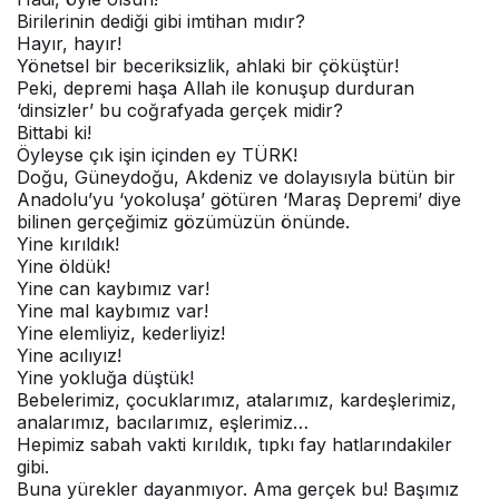
Birilerinin dediği gibi imtihan mıdır?
Hayır, hayır!
Yönetsel bir beceriksizlik, ahlaki bir çöküştür!
Peki, depremi haşa Allah ile konuşup durduran
‘dinsizler’ bu coğrafyada gerçek midir?
Bittabi ki!
Öyleyse çık işin içinden ey TÜRK!
Doğu, Güneydoğu, Akdeniz ve dolayısıyla bütün bir
Anadolu’yu ‘yokoluşa’ götüren ‘Maraş Depremi’ diye
bilinen gerçeğimiz gözümüzün önünde.
Yine kırıldık!
Yine öldük!
Yine can kaybımız var!
Yine mal kaybımız var!
Yine elemliyiz, kederliyiz!
Yine acılıyız!
Yine yokluğa düştük!
Bebelerimiz, çocuklarımız, atalarımız, kardeşlerimiz,
analarımız, bacılarımız, eşlerimiz…
Hepimiz sabah vakti kırıldık, tıpkı fay hatlarındakiler
gibi.
Buna yürekler dayanmıyor. Ama gerçek bu! Başımız